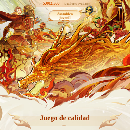
5,002,560
jugadores ayudaron
Asamblea
juvenil
Juego de calidad