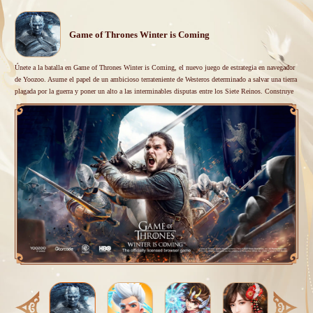
Game of Thrones Winter is Coming
Únete a la batalla en Game of Thrones Winter is Coming, el nuevo juego de estrategia en navegador
de Yoozoo. Asume el papel de un ambicioso terrateniente de Westeros determinado a salvar una tierra
plagada por la guerra y poner un alto a las interminables disputas entre los Siete Reinos. Construye
tu base, expande tu territorio, recluta personajes del programa, entrena a tu ejército y reescribe la
historia.