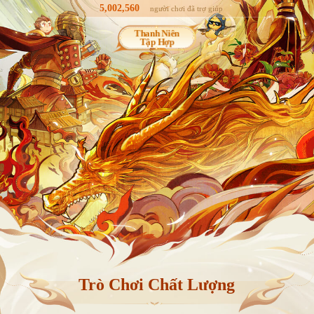
5,002,560
người chơi đã trợ giúp
Thanh Niên
Tập Hợp
Trò Chơi Chất Lượng