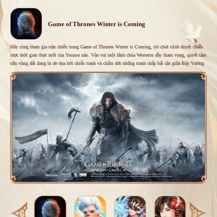
Game of Thrones Winter is Coming
Hãy cùng tham gia trận chiến trong Game of Thrones Winter is Coming, trò chơi trình duyệt chiến
lược thời gian thực mới của Yoozoo nào. Vào vai một lãnh chúa Westeros đầy tham vọng, quyết tâm
cứu vùng đất đang bị đe dọa bởi chiến tranh và chấm dứt những tranh chấp bất tận giữa Bảy Vương
Quốc. Hãy xây dựng căn cứ của bạn, mở rộng lãnh thổ, chiêu mộ các nhân vật từ chương trình, đào
tạo quân đội và viết lại lịch sử đi nào.