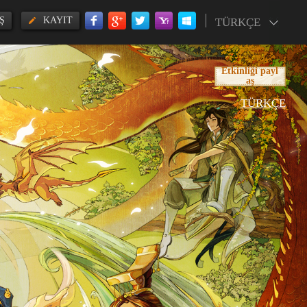
Ş
KAYIT
TÜRKÇE
Etkinliği payl
aş
TÜRKÇE