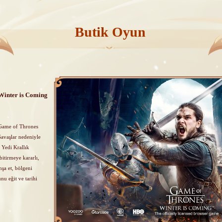
Butik Oyun
Winter is Coming
 Game of Thrones
Savaşlar nedeniyle
 Yedi Krallık
itirmeye kararlı,
nşa et, bölgeni
unu eğit ve tarihi