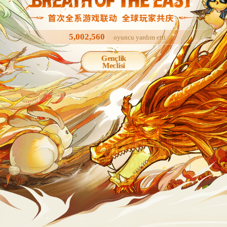
5,002,560
oyuncu yardım etti
Gençlik
Meclisi