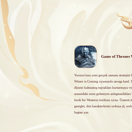
Game of Thrones 
Yoozoo'nun yeni gerçek zamanı stratejisi
Winter is Coming oyununda savaşa katıl. 
düzeni kalmamış toprakları kurtarmaya ve
arasındaki sonu gelmeyen anlaşmazlıkları b
hırslı bir Westeros lordunu oyna. Üssünü i
genişlet, dizi karakterlerini orduna al, ord
baştan yaz.