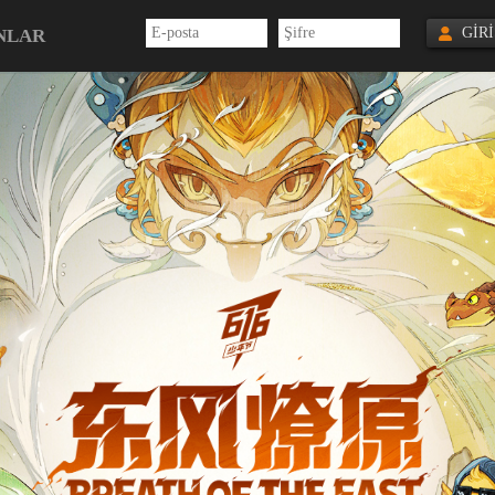
GİRİ
NLAR